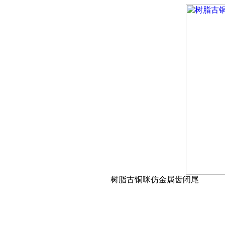
树脂古铜咪仿金属齿闭尾